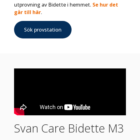
utprovning av Bidette i hemmet.
Se hur det
går till här
.
Sök provstation
Svan Care Bidette M3