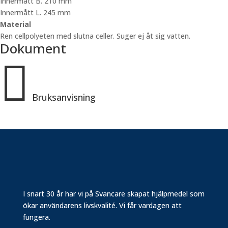
Innermått B. 210 mm
Innermått L. 245 mm
Material
Ren cellpolyeten med slutna celler. Suger ej åt sig vatten.
Dokument

Bruksanvisning
I snart 30 år har vi på Svancare skapat hjälpmedel som
ökar användarens livskvalité. Vi får vardagen att
fungera.