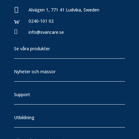

Alvägen 1, 771 41 Ludvika, Sweden
w
0240-101 02

info@svancare.se
Se våra produkter
Nyheter och mässor
Support
Utbildning