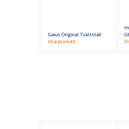
Hö
Gaius Original Tvättställ
G
Visa produkt
Vi