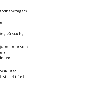
 stödhandtagets
r.
.
ing på xxx Kg.
i gjutmarmor som
rial,
minium
förskjutet
stället i fast