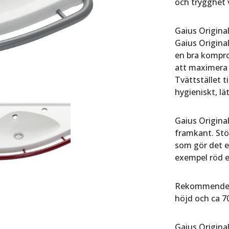
och trygghet 
Gaius Original
Gaius Original
en bra kompro
att maximera 
Tvättstället t
hygieniskt, lä
Gaius Original
framkant. Stö
som gör det en
exempel röd el
Rekommendera
höjd och ca 
Gaius Original