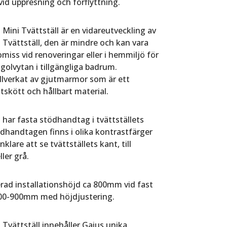
vid uppresning och förflyttning.
 Mini Tvättställ är en vidareutveckling av
 Tvättställ, den är mindre och kan vara
miss vid renoveringar eller i hemmiljö för
golvytan i tillgängliga badrum.
illverkat av gjutmarmor som är ett
ttskött och hållbart material.
 har fasta stödhandtag i tvättställets
dhandtagen finns i olika kontrastfärger
klare att se tvättställets kant, till
ler grå.
d installationshöjd ca 800mm vid fast
700-900mm med höjdjustering.
 Tvättställ innehåller Gaius unika