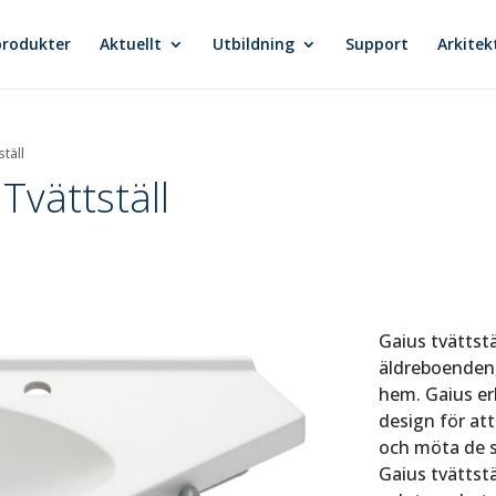
produkter
Aktuellt
Utbildning
Support
Arkitek
ställ
Tvättställ
Gaius tvättstä
äldreboenden,
hem. Gaius erb
design för at
och möta de s
Gaius tvättst