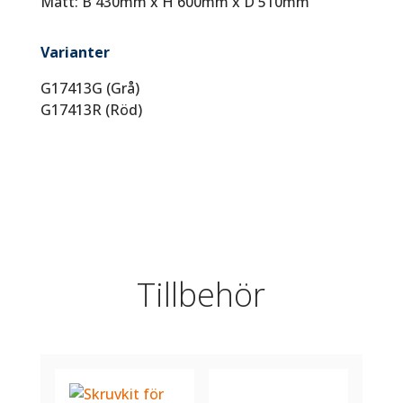
Mått: B 430mm x H 600mm x D 510mm
Varianter
G17413G (Grå)
G17413R (Röd)
Tillbehör