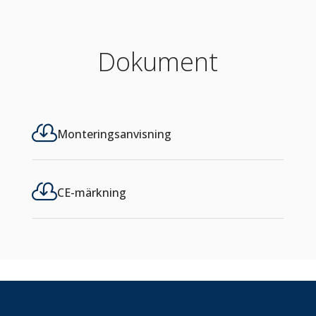
Dokument

Monteringsanvisning

CE-märkning