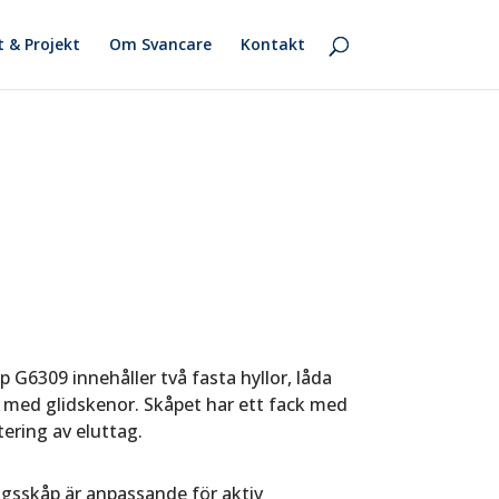
t & Projekt
Om Svancare
Kontakt
 G6309 innehåller två fasta hyllor, låda
 med glidskenor. Skåpet har ett fack med
ering av eluttag.
ngsskåp är anpassande för aktiv