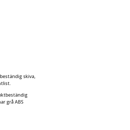
beständig skiva,
list.
fuktbeständig
har grå ABS