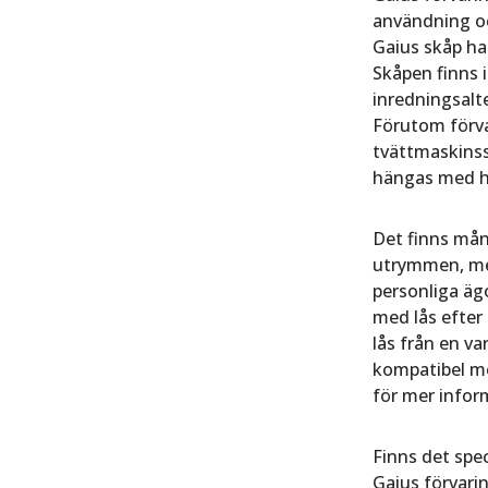
användning o
Gaius skåp har
Skåpen finns i
inredningsalt
Förutom förva
tvättmaskins
hängas med hö
Det finns mån
utrymmen, med
personliga äg
med lås efter 
lås från en va
kompatibel me
för mer infor
Finns det spec
Gaius förvari