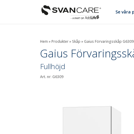
Se våra 
Hem
»
Produkter
»
Skåp
»
Gaius Förvaringsskåp G6309
Gaius Förvaringss
Fullhöjd
Art. nr: G6309