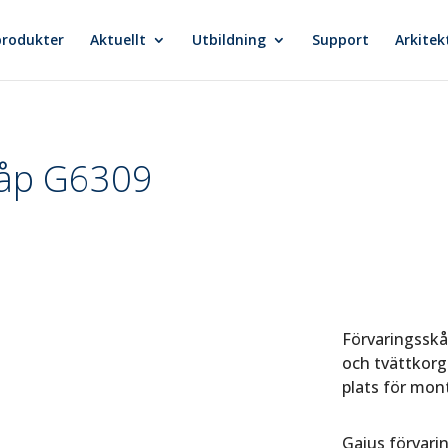
produkter
Aktuellt
Utbildning
Support
Arkitek
kåp G6309
Förvaringsskåp
och tvättkorg
plats för mont
Gaius förvari