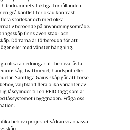
ch badrummets fuktiga förhållanden.
 en grå kantlist för ökad kontrast
 flera storlekar och med olika
ernativ beroende på användningsområde.
ringsskåp finns även städ- och
skåp.
Dörrarna är förberedda för att
ger eller med vänster hängning.
ga olika anledningar att behöva låsta
icinskåp, tvättmedel, handsprit eller
odelar. Samtliga Gaius skåp går att förse
behov, välj bland flera olika varianter av
nlig låscylinder till en RFID tagg som är
d låssystemet i byggnaden. Fråga oss
mation.
ifika behov i projektet så kan vi anpassa
ngsskåp.