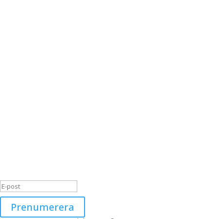
info@svancare.se
Se våra produkter
Nyheter och mässor
Support
Utbildning
Tillgänglighetsredogörelse
Nyhetsbrev
Tack! Se e-post för bekräftelse.
Prenumerera