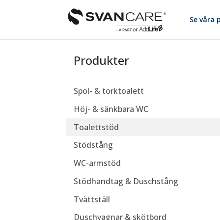
Se våra 
Produkter
Spol- & torktoalett
Höj- & sänkbara WC
Toalettstöd
Stödstång
WC-armstöd
Stödhandtag & Duschstång
Tvättställ
Duschvagnar & skötbord