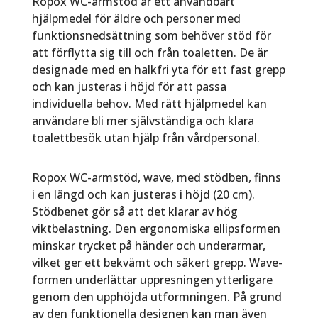
Ropox WC-armstöd är ett användbart
hjälpmedel för äldre och personer med
funktionsnedsättning som behöver stöd för
att förflytta sig till och från toaletten. De är
designade med en halkfri yta för ett fast grepp
och kan justeras i höjd för att passa
individuella behov. Med rätt hjälpmedel kan
användare bli mer självständiga och klara
toalettbesök utan hjälp från vårdpersonal.
Ropox WC-armstöd, wave, med stödben, finns
i en längd och kan justeras i höjd (20 cm).
Stödbenet gör så att det klarar av hög
viktbelastning. Den ergonomiska ellipsformen
minskar trycket på händer och underarmar,
vilket ger ett bekvämt och säkert grepp. Wave-
formen underlättar uppresningen ytterligare
genom den upphöjda utformningen. På grund
av den funktionella designen kan man även