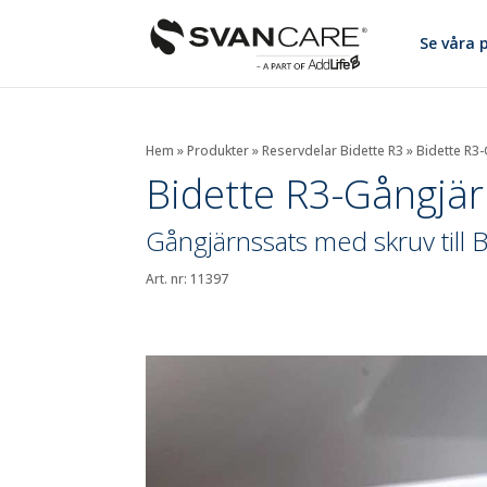
Se våra 
Hem
»
Produkter
»
Reservdelar Bidette R3
»
Bidette R3
Bidette R3-Gångjä
Gångjärnssats med skruv till 
Art. nr: 11397