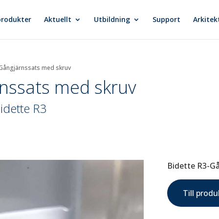
produkter
Aktuellt
Utbildning
Support
Arkitek
-Gångjärnssats med skruv
rnssats med skruv
Bidette R3
Bidette R3-G
Till prod