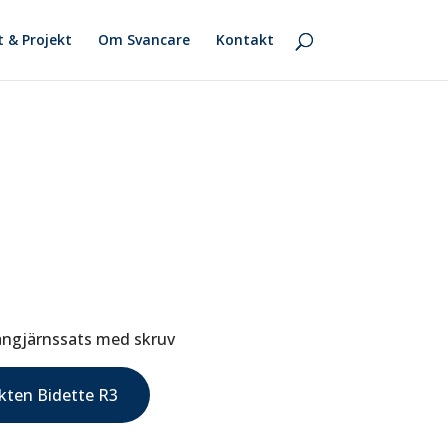
t & Projekt
Om Svancare
Kontakt
ångjärnssats med skruv
ukten Bidette R3