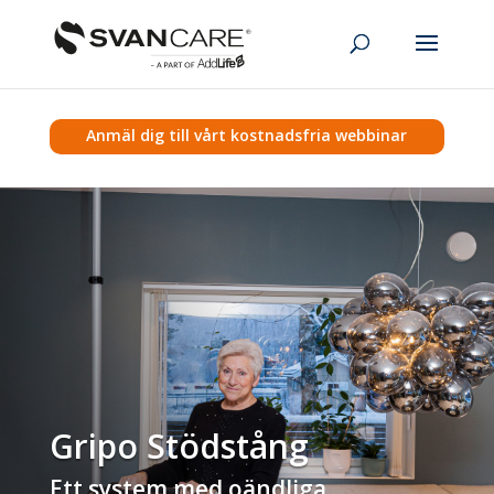
Anmäl dig till vårt kostnadsfria webbinar
Gripo Stödstång
Ett system med oändliga